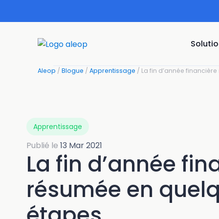
Passer
au
contenu
Soluti
Aleop
/
Blogue
/
Apprentissage
/
La fin d’année financiè
Apprentissage
Publié le
13 Mar 2021
La fin d’année fin
résumée en quel
étapes