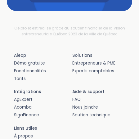
Ce projet est réalisé grâce au soutien financier de la Vision
entrepreneuriale Québec 2023 de la Ville de Québec
Aleop
Solutions
Démo gratuite
Entrepreneurs & PME
Fonctionnalités
Experts comptables
Tarifs
Intégrations
Aide & support
AgExpert
FAQ
Acomba
Nous joindre
SigaFinance
Soutien technique
Liens utiles
À propos