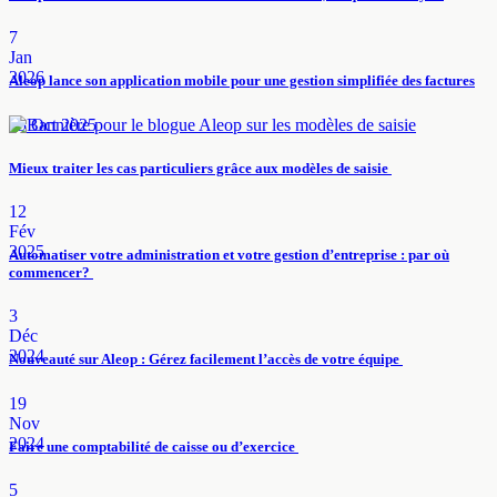
7
Jan
2026
Aleop lance son application mobile pour une gestion simplifiée des factures
15 Oct 2025
Mieux traiter les cas particuliers grâce aux modèles de saisie
12
Fév
2025
Automatiser votre administration et votre gestion d’entreprise : par où
commencer?
3
Déc
2024
Nouveauté sur Aleop : Gérez facilement l’accès de votre équipe
19
Nov
2024
Faire une comptabilité de caisse ou d’exercice
5